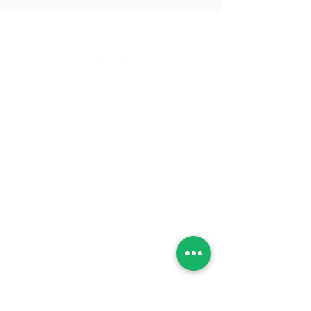
Arecibo
(Ver
Mapa)
Carr. #2 Km. 66.9 Bo. Factor,
Arecibo, Puerto Rico 00612
Ponce
Carr. 132 km. 4.2
Bo. Canas,
Ponce, Puerto Rico 00728
Caguas
(Ver
Mapa)
Avenida Luis Muñoz Marin,
Caguas, Puerto Rico 00725