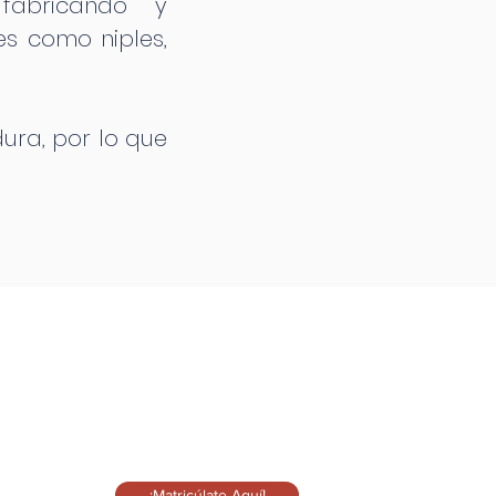
fabricando y
s como niples,
dura, por lo que
¡Matricúlate Aquí!