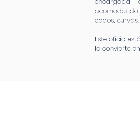
encargada d
acomodando lo
codos, curvas,
Este oficio es
lo convierte 