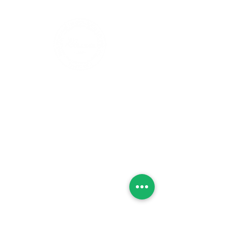
Arecibo
(Ver
Mapa)
Carr. #2 Km. 66.9 Bo. Factor,
Arecibo, Puerto Rico 00612
Ponce
Carr. 132 km. 4.2
Bo. Canas,
Ponce, Puerto Rico 00728
Caguas
(Ver
Mapa)
Avenida Luis Muñoz Marin,
Caguas, Puerto Rico 00725